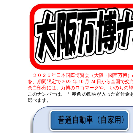
２０２５年日本国際博覧会（大阪・関西万博）
を、期間限定で 2022 年 10 月 24 日から全国で
余白部分には、万博のロゴマークや、 いのちの
このナンバーは、「 赤色 の図柄が入った寄付金あ
選べます。