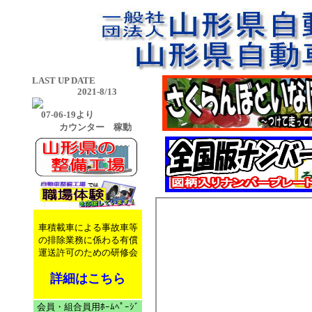
LAST UP DATE
2021-8/13
07-06-19より
カウンター 稼動
車積載車による事故車等
の排除業務に係わる有償
運送許可のための研修会
詳細はこちら
会員・組合員用ﾎｰﾑﾍﾟｰｼﾞ