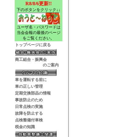
R8/8/6更新!!
下のボタンをクリック↓↓
ユーザ名・パスワードは
当会会報の最後のページ
をご覧ください。
トップページに戻る
商工組合・振興会
のご案内
車を運転する前に
車の正しい管理
定期交換部品の情報
事故防止のため
日常点検の実施
故障を防止する
点検整備付車検
税金の知識